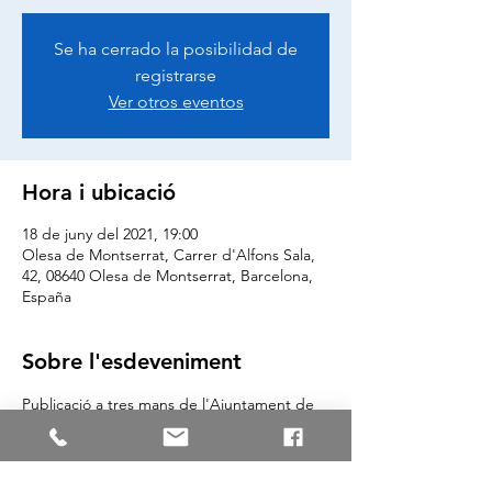
Se ha cerrado la posibilidad de
registrarse
Ver otros eventos
Hora i ubicació
18 de juny del 2021, 19:00
Olesa de Montserrat, Carrer d'Alfons Sala,
42, 08640 Olesa de Montserrat, Barcelona,
España
Sobre l'esdeveniment
Publicació a tres mans de l'Ajuntament de 
Rellinars  (+ un poeta) sobre el paisatge de 
Rellinars. Un dels autors és l'olesà Joan 
Soler i Gironès. Amb poemes de Pere 