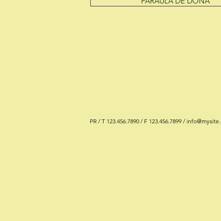
PARAULA DE DONA
PR / T 123.456.7890 / F 123.456.7899 /
info@mysite