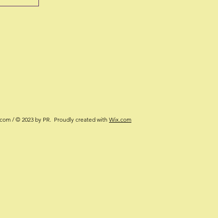
.com
/ © 2023 by PR. Proudly created with
Wix.com